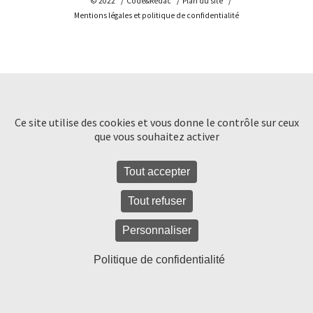
© 2022
Code&Rédac
Plan du site
Développement WordPress
Mentions légales et politique de confidentialité
Dépannage WordPress
Maintenance WordPress
Ce site utilise des cookies et vous donne le contrôle sur ceux
Contenus web
que vous souhaitez activer
Tout accepter
Réalisations
Tout refuser
Contactez-nous
Personnaliser
Politique de confidentialité