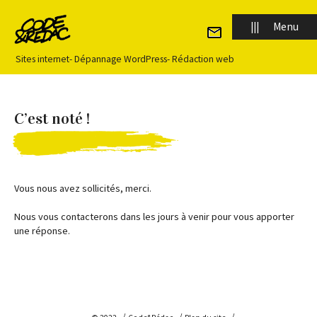
Panneau de gestion des cookies
|||
Menu
Sites internet
-
Dépannage WordPress
-
Rédaction web
C’est noté !
Accueil
Vous nous avez sollicités, merci.
Qui sommes-nous ?
Nous vous contacterons dans les jours à venir pour vous apporter
une réponse.
Notre approche
Site internet