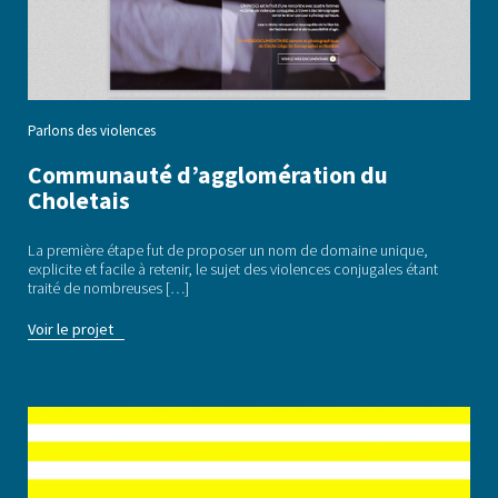
Parlons des violences
Communauté d’agglomération du
Choletais
La première étape fut de proposer un nom de domaine unique,
explicite et facile à retenir, le sujet des violences conjugales étant
traité de nombreuses […]
Voir le projet