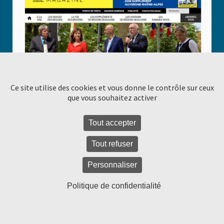
Ce site utilise des cookies et vous donne le contrôle sur ceux
Régions Magazine
que vous souhaitez activer
Actualités des territoires
Tout accepter
L’objectif du site est de proposer quelques articles du dernier numéro
papier pour donner un aperçu des contenus. Les publications sont
Tout refuser
nombreuses et régulières, il […]
Personnaliser
Voir le projet
Politique de confidentialité