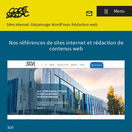
Panneau de gestion des cookies
|||
Menu
Sites internet
-
Dépannage WordPress
-
Rédaction web
Nos références de sites internet et rédaction de
contenus web
Accueil
Qui sommes-nous ?
Notre approche
Site internet
SLVI