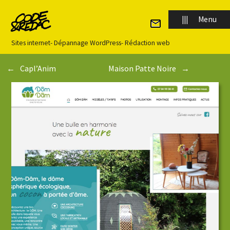
Panneau de gestion des cookies
|||
Menu
Sites internet
-
Dépannage WordPress
-
Rédaction web
←
Capl’Anim
Maison Patte Noire
→
Accueil
Qui sommes-nous ?
Notre approche
Site internet