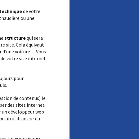
haque
Entreprises, associations, collectivités…
contactez-nous pour être conseillés.
 technique
de votre
chaudière ou une
une
structure
qui sera
e site. Cela équivaut
r d’une voiture… Vous
de votre site internet
ujours pour
uls.
stion de contenus) le
er des sites internet.
r un développeur web
u un utilisateur du
pecter vos exigences