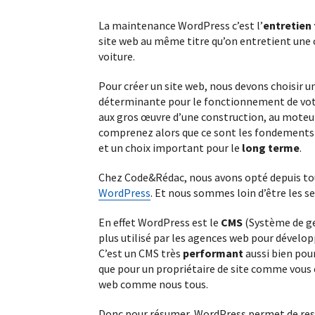
Découvrez en quelques mots en quoi c
projet de site internet est sur mesure…
La maintenance WordPress c’est l’
entretien
site web au même titre qu’on entretient une 
voiture.
Pour créer un site web, nous devons choisir 
déterminante pour le fonctionnement de votr
aux gros œuvre d’une construction, au moteu
comprenez alors que ce sont les fondements 
et un choix important pour le
long terme
.
Chez Code&Rédac, nous avons opté depuis to
WordPress
. Et nous sommes loin d’être les se
En effet WordPress est le
CMS
(Système de ge
plus utilisé par les agences web pour développ
C’est un CMS très
performant
aussi bien pou
que pour un propriétaire de site comme vous o
web comme nous tous.
Donc pour résumer, WordPress permet de res