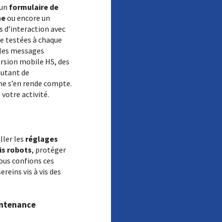
 un
formulaire de
ne
ou encore un
s d’interaction avec
re testées à chaque
les messages
ersion mobile HS, des
utant de
 ne s’en rende compte.
 votre activité.
iller les
réglages
s robots
, protéger
ous confions ces
ereins vis à vis des
intenance