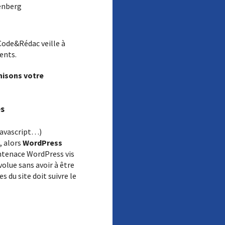
tenberg
Code&Rédac veille à
ents.
isons votre
es
javascript…)
, alors
WordPress
intenace WordPress vis
évolue sans avoir à être
s du site doit suivre le