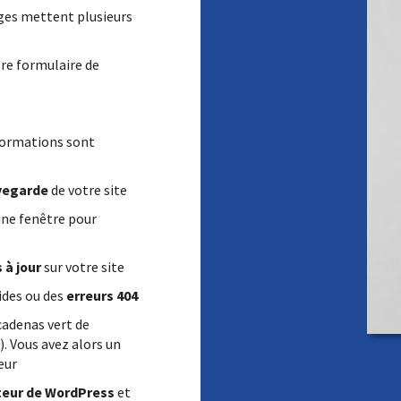
ges mettent plusieurs
tre formulaire de
formations sont
vegarde
de votre site
ne fenêtre pour
 à jour
sur votre site
ides ou des
erreurs 404
 cadenas vert de
). Vous avez alors un
eur
teur de WordPress
et