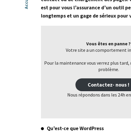
Accueil
est pour vous l’assurance d’un outil 
longtemps et un gage de sérieux pour v
Développement WordPres
Vous êtes webdesigner ou agence web a
Nous répondons à vos demandes.
Vous êtes en panne ?
Votre site a un comportement in
Dépannage WordPress
Votre site WordPress est cassé, lent ou a
Pour la maintenance vous verrez plus tard, 
une erreur ? Nous vous proposons un s
problème.
dépannage rapide, fiable et sécurisé.
Contactez- nous !
Contenus web
Nous répondons dans les 24h en
Vous manquez de temps ou de recul pou
référencement naturel…
Réalisations
Qu’est-ce que WordPress