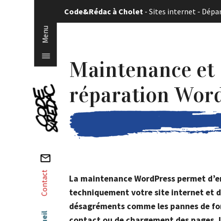
Panneau de gestion des cookies
Code&Rédac à Cholet
-
Sites internet
-
Dépa
Menu
|||
Maintenance et
Accueil
réparation Wor
Qui sommes-nous ?
Un graphiste et une développeuse web,
équipe simple et efficace…
Contact
La maintenance WordPress permet d’e
Site internet
techniquement votre site internet et d
désagréments comme les pannes de fo
Un site internet pour gagner en crédibili
communication idéal. Comment fait-on
contact ou de chargement des pages. U