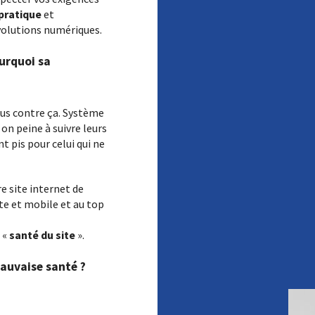
pratique
et
volutions numériques.
ourquoi sa
ous contre ça. Système
on peine à suivre leurs
t pis pour celui qui ne
 site internet de
tte et mobile et au top
 «
santé du site
».
auvaise santé ?