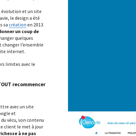
évolution et un site
s
avie, le design a été
is sa
création
en 2013.
vec un besoin de sous-traitance pour du développement WordPress.
donner un coup de
 changer quelques
nt changer l’ensemble
ite internet.
Maintenance WordPress
s limites avec le
Un site internet c’est comme une voiture, en
ffiche
mieux. Faites-le entretenir régulièrement, et
ervice de
gardez-le longtemps, longtemps…
st TOUT recommencer
r vos contenus ? Nous le prendrons pour vous, en pensant
ttre avec un site
oogle et
a du vécu, son contenu
e client le met à jour
Contactez-nous
richesse à ne pas