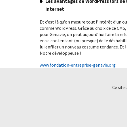
Les avantages de WordPress lors de l
internet
Et c’est là qu’on mesure tout l’intérêt d’un ou
comme WordPress. Grâce au choix de ce CMS, i
pour Genavie, on peut aujourd’hui faire la ref
en se contentant (ou presque) de le déshabil
lui enfiler un nouveau costume tendance. Et la
Notre développeuse !
www.fondation-entreprise-genavie.org
Nos missions sur ce projet :
Ce site 
Conseils et devis adapté au budget
–
Webde
Développement WordPress
–
Maintenanc
Vous avez un projet de site web similaire ?