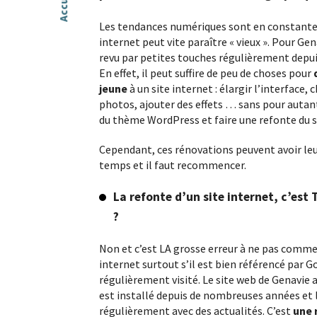
Accueil
Les tendances numériques sont en constante 
Développement WordPres
internet peut vite paraître « vieux ». Pour Gen
revu par petites touches régulièrement depu
Vous êtes webdesigner ou agence web a
En effet, il peut suffire de peu de choses pour
Nous répondons à vos demandes.
jeune
à un site internet : élargir l’interface,
photos, ajouter des effets … sans pour auta
du thème WordPress et faire une refonte du s
Dépannage WordPress
Cependant, ces rénovations peuvent avoir leur
Votre site WordPress est cassé, lent ou a
une erreur ? Nous vous proposons un s
temps et il faut recommencer.
dépannage rapide, fiable et sécurisé.
La refonte d’un site internet, c’e
Contenus web
?
Vous manquez de temps ou de recul pou
Non et c’est LA grosse erreur à ne pas comme
référencement naturel…
internet surtout s’il est bien référencé par G
régulièrement visité. Le site web de Genavie 
est installé depuis de nombreuses années et l
Réalisations
régulièrement avec des actualités. C’est
une 