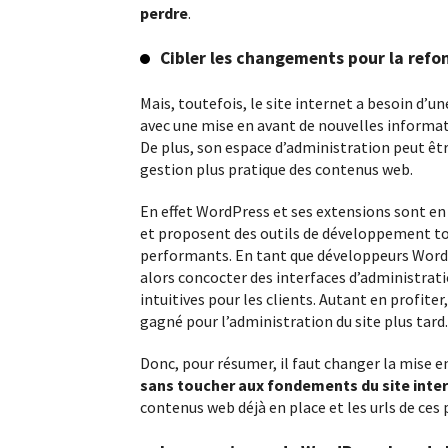
Découvrez en quelques mots en quoi c
perdre
.
projet de site internet est sur mesure…
Cibler les changements pour la refo
Mais, toutefois, le site internet a besoin d’
avec une mise en avant de nouvelles informat
De plus, son espace d’administration peut êt
gestion plus pratique des contenus web.
En effet WordPress et ses extensions sont e
et proposent des outils de développement to
performants. En tant que développeurs Word
alors concocter des interfaces d’administrati
intuitives pour les clients. Autant en profiter
gagné pour l’administration du site plus tard.
Donc, pour résumer, il faut changer la mise e
sans toucher aux fondements du site inte
contenus web déjà en place et les urls de ces 