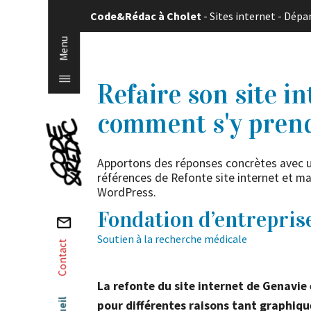
Panneau de gestion des cookies
Code&Rédac à Cholet
-
Sites internet
-
Dépa
Menu
|||
Refaire son site in
comment s'y prend
Accueil
Apportons des réponses concrètes avec 
Qui sommes-nous ?
références de
Refonte site internet et m
WordPress.
Un graphiste et une développeuse web,
Fondation d’entrepris
équipe simple et efficace…
Soutien à la recherche médicale
Contact
Site internet
La refonte du site internet de Genavie 
Un site internet pour gagner en crédibili
pour différentes raisons tant graphiqu
communication idéal. Comment fait-on