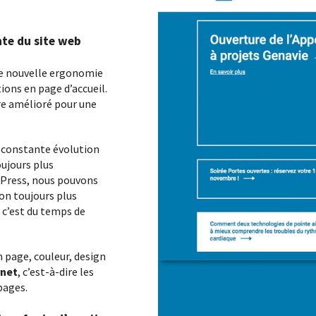
haque
Entreprises, associations, collectivités…
contactez-nous pour être conseillés.
nte du site web
une nouvelle ergonomie
ions en page d’accueil.
re amélioré pour une
n constante évolution
ujours plus
Press, nous pouvons
on toujours plus
, c’est du temps de
n page, couleur, design
rnet
, c’est-à-dire les
pages.