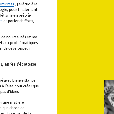
WordPress
, j’ai étudié le
logie, pour finalement
s
délisme en prêt-à-
re
et parler chiffons,
vec un besoin de sous-traitance pour du développement WordPress.
f de nouveautés et ma
 et aux problématiques
Maintenance WordPress
er de développeur
Un site internet c’est comme une voiture, en
ffiche
mieux. Faites-le entretenir régulièrement, et
ervice de
gardez-le longtemps, longtemps…
, après l’écologie
é avec bienveillance
s à l’aise pour créer que
r vos contenus ? Nous le prendrons pour vous, en pensant
pas d’idées.
er une matière
Contactez-nous
uelque chose de
es du web et de la