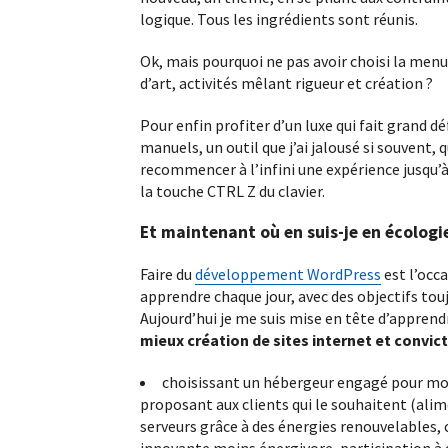
Découvrez en quelques mots en quoi c
logique. Tous les ingrédients sont réunis.
projet de site internet est sur mesure…
Ok, mais pourquoi ne pas avoir choisi la menui
d’art, activités mêlant rigueur et création ?
Pour enfin profiter d’un luxe qui fait grand d
manuels, un outil que j’ai jalousé si souvent, 
recommencer à l’infini une expérience jusqu’à s
la touche CTRL Z du clavier.
Et maintenant où en suis-je en écologi
Faire du
développement WordPress
est l’occ
apprendre chaque jour, avec des objectifs tou
Aujourd’hui je me suis mise en tête d’apprend
mieux création de sites internet et convi
choisissant un hébergeur engagé pour mon
proposant aux clients qui le souhaitent (ali
serveurs grâce à des énergies renouvelables,