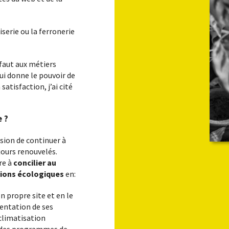
haque
Entreprises, associations, collectivités…
contactez-nous pour être conseillés.
serie ou la ferronerie
éfaut aux métiers
qui donne le pouvoir de
atisfaction, j’ai cité
e ?
asion de continuer à
jours renouvelés.
re à
concilier au
ctions écologiques
en:
 propre site et en le
mentation de ses
 climatisation