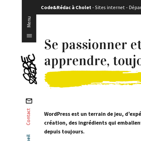
Panneau de gestion des cookies
Code&Rédac à Cholet
-
Sites internet
-
Dépa
Menu
|||
Se passionner e
Accueil
apprendre, touj
Qui sommes-nous ?
Un graphiste et une développeuse web,
équipe simple et efficace…
Contact
WordPress est un terrain de jeu, d’exp
Site internet
création, des ingrédients qui emballe
depuis toujours.
Un site internet pour gagner en crédibili
communication idéal. Comment fait-on