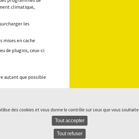
à des programmes de
ment climatique,
surcharger les
es mises en cache
u de plugins, ceux-ci
re autant que possible
 énergétique de votre
nt, ce qui va plaire à
utilise des cookies et vous donne le contrôle sur ceux que vous souhaite
x coups !
Tout accepter
Tout refuser