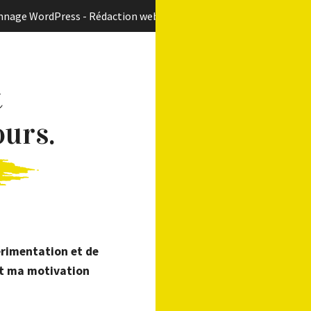
nnage WordPress
-
Rédaction web
t
ours.
Notre approche
 une
Pas de site internet sans pertinence, pas de devis
sans échanges préalables, discutons avant de
décider…
érimentation et de
nt ma motivation
té, en communication, en contacts avec vos visiteurs… c’est l’outil de
?