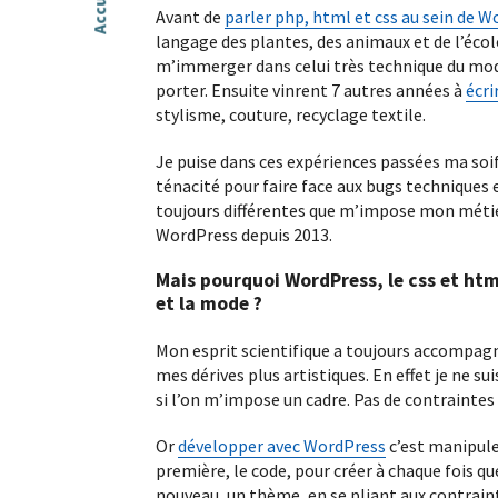
Accueil
Avant de
parler php, html et css au sein de 
langage des plantes, des animaux et de l’éco
Développement WordPres
m’immerger dans celui très technique du mo
porter. Ensuite vinrent 7 autres années à
écri
Vous êtes webdesigner ou agence web a
stylisme, couture, recyclage textile.
Nous répondons à vos demandes.
Je puise dans ces expériences passées ma soi
ténacité pour faire face aux bugs techniques
Dépannage WordPress
toujours différentes que m’impose mon méti
WordPress depuis 2013.
Votre site WordPress est cassé, lent ou a
une erreur ? Nous vous proposons un s
dépannage rapide, fiable et sécurisé.
Mais pourquoi WordPress, le css et html
et la mode ?
Contenus web
Mon esprit scientifique a toujours accompagn
mes dérives plus artistiques. En effet je ne sui
Vous manquez de temps ou de recul pou
référencement naturel…
si l’on m’impose un cadre. Pas de contraintes 
Or
développer avec WordPress
c’est manipul
Réalisations
première, le code, pour créer à chaque fois q
nouveau, un thème, en se pliant aux contraint